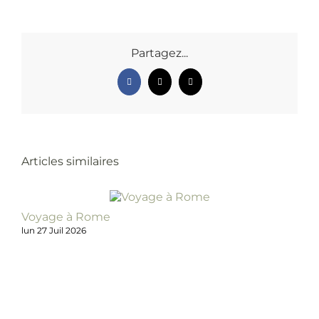
Partagez...
Facebook
X
Email
Articles similaires
Voyage à Rome
Es
lun 27 Juil 2026
dim