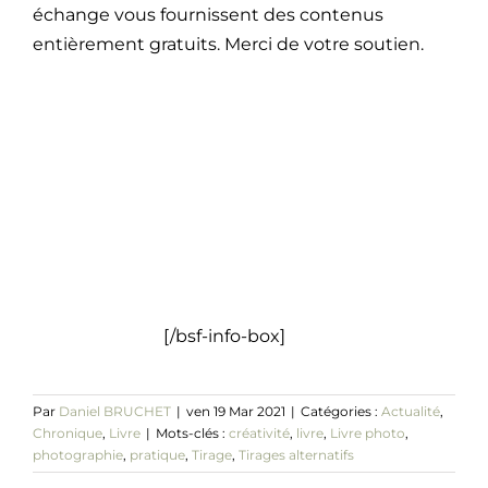
échange vous fournissent des contenus
entièrement gratuits. Merci de votre soutien.
[/bsf-info-box]
Par
Daniel BRUCHET
|
ven 19 Mar 2021
|
Catégories :
Actualité
,
Chronique
,
Livre
|
Mots-clés :
créativité
,
livre
,
Livre photo
,
photographie
,
pratique
,
Tirage
,
Tirages alternatifs