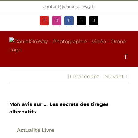
Passer
contact@danielonway.fr
au
contenu
YouTube
Instagram
Facebook
X
Email
Précédent
Suivant
Mon avis sur … Les secrets des tirages
alternatifs
Actualité Livre