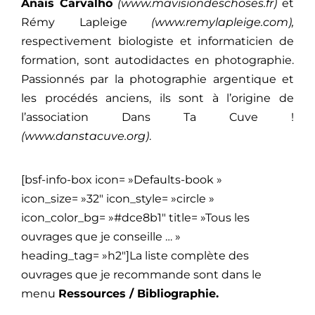
Anaïs Carvalho
(www.mavisiondeschoses.fr)
et
Rémy Lapleige
(www.remylapleige.com),
respectivement biologiste et informaticien de
formation, sont autodidactes en photographie.
Passionnés par la photographie argentique et
les procédés anciens, ils sont à l’origine de
l’association Dans Ta Cuve !
(www.danstacuve.org)
.
[bsf-info-box icon= »Defaults-book »
icon_size= »32″ icon_style= »circle »
icon_color_bg= »#dce8b1″ title= »Tous les
ouvrages que je conseille … »
heading_tag= »h2″]La liste complète des
ouvrages que je recommande sont dans le
menu
Ressources / Bibliographie.