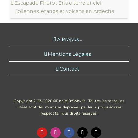
Escapade Photo : Entre terre et ciel :
Éoliennes, étangs et volcans en Ardèche
A Propos…
Mentions Légales
Contact
Copyright 2013-2026 ©DanielOnWay.fr - Toutes les marques
citées sont des marques déposées par leurs propriétaires
respectifs. Tous droits réservés.
YouTube
Instagram
Facebook
X
Email