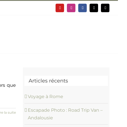
YouTube
Instagram
Facebook
X
Email
Ressources
Infos Site
Articles récents
ors que
Voyage à Rome
Escapade Photo : Road Trip Van –
re la suite
Andalousie