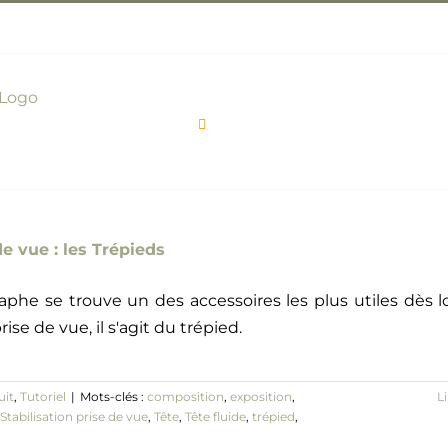
Actualité
Expo Photos
de vue : les Trépieds
aphe se trouve un des accessoires les plus utiles dès l
rise de vue, il s'agit du trépied.
uit
,
Tutoriel
|
Mots-clés :
composition
,
exposition
,
Li
Stabilisation prise de vue
,
Tête
,
Tête fluide
,
trépied
,