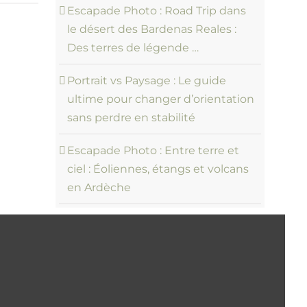
Escapade Photo : Road Trip dans
le désert des Bardenas Reales :
Des terres de légende …
Portrait vs Paysage : Le guide
ultime pour changer d’orientation
sans perdre en stabilité
Escapade Photo : Entre terre et
ciel : Éoliennes, étangs et volcans
en Ardèche