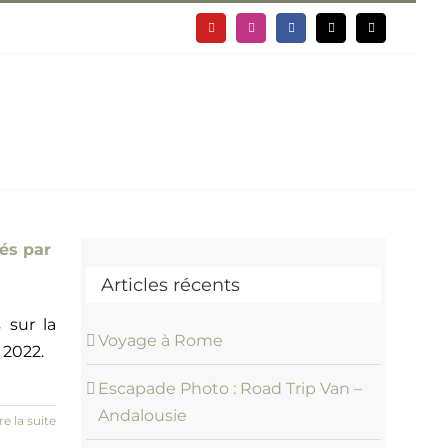
YouTube
Instagram
Facebook
X
Email
Ressources
Infos Site
és par
Articles récents
 sur la
Voyage à Rome
 2022.
Escapade Photo : Road Trip Van –
Andalousie
re la suite