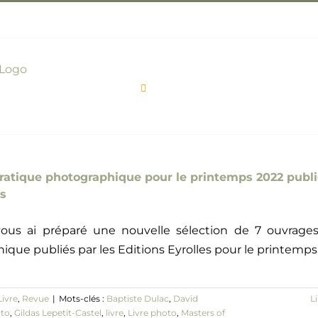
Actualité
Expo Photos
pratique photographique pour le printemps 2022 publi
es
ous ai préparé une nouvelle sélection de 7 ouvrages
ique publiés par les Editions Eyrolles pour le printemps
Livre
,
Revue
|
Mots-clés :
Baptiste Dulac
,
David
Li
oto
,
Gildas Lepetit-Castel
,
livre
,
Livre photo
,
Masters of