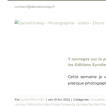
Passer
contact@danielonway.fr
au
contenu
7 ouvrages sur la 
les Editions Eyroll
Cette semaine je v
pratique photograph
Par
Daniel BRUCHET
|
ven 01 Avr 2022
|
Catégories :
Actualité
,
Yarrow
,
Editions Eyrolles
,
Emilie Zangarelli
,
Eyrolles
,
Eyrolles Ph