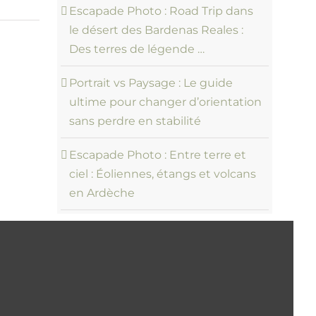
Escapade Photo : Road Trip dans
le désert des Bardenas Reales :
Des terres de légende …
Portrait vs Paysage : Le guide
ultime pour changer d’orientation
sans perdre en stabilité
Escapade Photo : Entre terre et
ciel : Éoliennes, étangs et volcans
en Ardèche