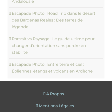
Andalousie
Escapade Photo : Road Trip dans le désert
des Bardenas Reales : Des terres de
légende …
Portrait vs Paysage : Le guide ultime pour
changer d’orientation sans perdre en
stabilité
Escapade Photo : Entre terre et ciel :
Éoliennes, étangs et volcans en Ardèche
A Propos…
Mentions Légales