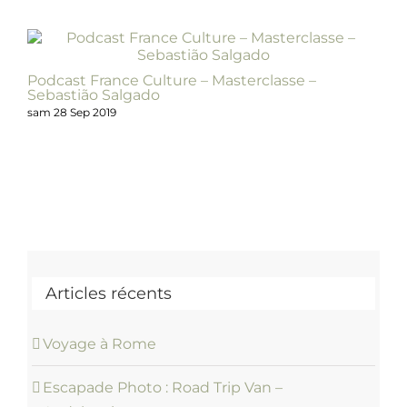
Podcast France Culture – Masterclasse –
Sebastião Salgado
Po
ph
sam 28 Sep 2019
ce
mar
Articles récents
Voyage à Rome
Escapade Photo : Road Trip Van –