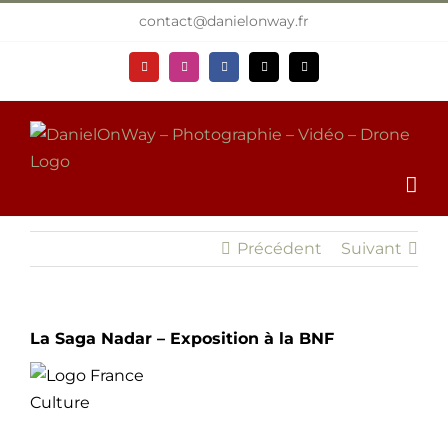
Passer
contact@danielonway.fr
au
contenu
YouTube
Instagram
Facebook
X
Email
Précédent
Suivant
La Saga Nadar – Exposition à la BNF