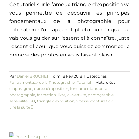
Ce tutoriel sur le fameux triangle d'exposition va
vous permettre de découvrir les principes
fondamentaux de la photographie pour
l'utilisation d'un appareil photo numérique. Je
vais vous guider sur l'essentiel à connaître, juste
l'essentiel pour que vous puissiez commencer à
prendre des photos en vous faisant plaisir.
Par
Daniel BRUCHET
|
dim 18 Fév 2018
|
Catégories :
Fondamentaux de la Photographie
,
Tutoriel
|
Mots-clés :
diaphragme
,
durée d'exposition
,
fondamentaux de la
photographie
,
formation
,
livre
,
ouverture
,
photographie
,
sensibilité ISO
,
triangle d'exposition
,
vitesse d'obturation
Lire la suite