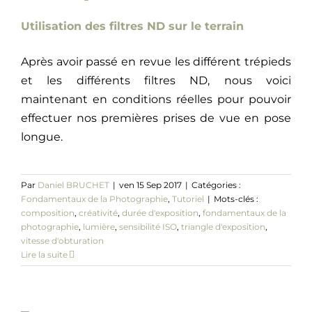
Utilisation des filtres ND sur le terrain
Après avoir passé en revue les différent trépieds
et les différents filtres ND, nous voici
maintenant en conditions réelles pour pouvoir
effectuer nos premières prises de vue en pose
longue.
Par
Daniel BRUCHET
|
ven 15 Sep 2017
|
Catégories :
Fondamentaux de la Photographie
,
Tutoriel
|
Mots-clés :
composition
,
créativité
,
durée d'exposition
,
fondamentaux de la
photographie
,
lumière
,
sensibilité ISO
,
triangle d'exposition
,
vitesse d'obturation
Lire la suite