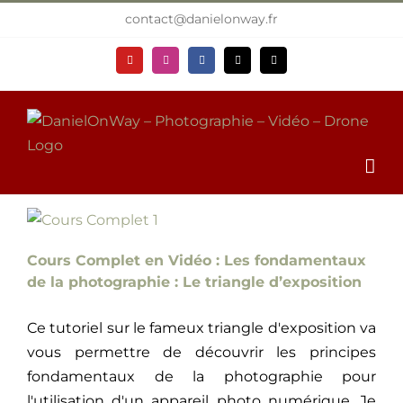
Passer
contact@danielonway.fr
au
contenu
YouTube
Instagram
Facebook
X
Email
Cours Complet en Vidéo : Les fondamentaux
de la photographie : Le triangle d’exposition
Ce tutoriel sur le fameux triangle d'exposition va
vous permettre de découvrir les principes
fondamentaux de la photographie pour
l'utilisation d'un appareil photo numérique. Je