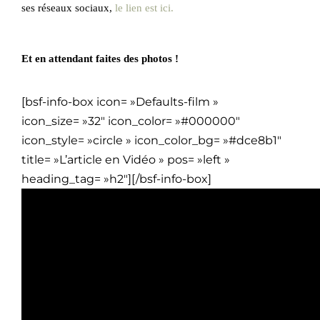
ses réseaux sociaux,
le lien est ici.
Et en attendant faites des photos !
[bsf-info-box icon= »Defaults-film »
icon_size= »32″ icon_color= »#000000″
icon_style= »circle » icon_color_bg= »#dce8b1″
title= »L’article en Vidéo » pos= »left »
heading_tag= »h2″][/bsf-info-box]