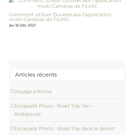
Comment utiliser Doubletake l’application
La
multi-Caméras de FiLMiC
c’
jeu 16 Déc 2021
ven
Articles récents
Voyage à Rome
Escapade Photo : Road Trip Van –
Andalousie
Escapade Photo : Road Trip dans le désert