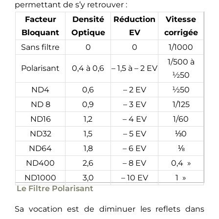
permettant de s’y retrouver :
Facteur
Densité
Réduction
Vitesse
Bloquant
Optique
EV
corrigée
Sans filtre
0
0
1/1000
1/500 à
Polarisant
0,4 à 0,6
– 1,5 à – 2 EV
½50
ND4
0,6
– 2 EV
½50
ND 8
0,9
– 3 EV
1/125
ND16
1,2
– 4 EV
1/60
ND32
1,5
– 5 EV
⅓0
ND64
1,8
– 6 EV
⅛
ND400
2,6
– 8 EV
0,4 »
ND1000
3,0
– 10 EV
1 »
Le Filtre Polarisant
Sa vocation est de diminuer les reflets dans