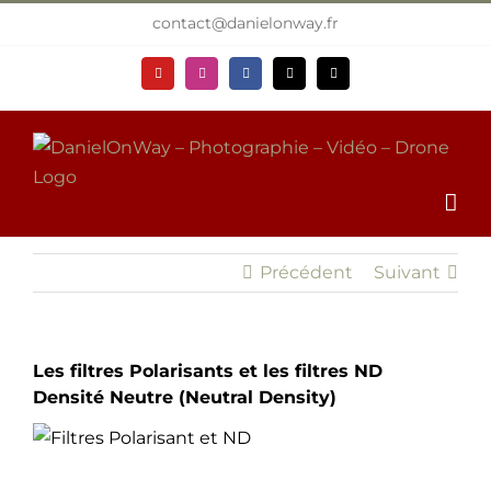
Passer
contact@danielonway.fr
au
contenu
YouTube
Instagram
Facebook
X
Email
Précédent
Suivant
Les filtres Polarisants et les filtres ND
Densité Neutre (Neutral Density)