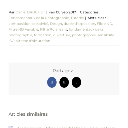
Par
Daniel BRUCHET
|
ven 08 Sep 2017
|
Catégories :
Fondamentaux de la Photographie
,
Tutoriel
|
Mots-clés :
composition
,
créativité
,
Design
,
durée d'exposition
,
Filtre ND
,
Filtre ND Variable
,
Filtre Polarisant
,
fondamentaux de la
photographie
,
formation
,
ouverture
,
photographie
,
sensibilité
ISO
,
vitesse d'obturation
Partagez...
Facebook
X
Email
Articles similaires