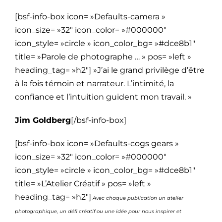
[bsf-info-box icon= »Defaults-camera »
icon_size= »32″ icon_color= »#000000″
icon_style= »circle » icon_color_bg= »#dce8b1″
title= »Parole de photographe … » pos= »left »
heading_tag= »h2″] »J’ai le grand privilège d’être
à la fois témoin et narrateur. L’intimité, la
confiance et l’intuition guident mon travail. »
Jim Goldberg
[/bsf-info-box]
[bsf-info-box icon= »Defaults-cogs gears »
icon_size= »32″ icon_color= »#000000″
icon_style= »circle » icon_color_bg= »#dce8b1″
title= »L’Atelier Créatif » pos= »left »
heading_tag= »h2″]
Avec chaque publication un atelier
photographique, un défi créatif ou une idée pour nous inspirer et