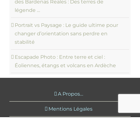
des Bardenas Reales : Des terres de
légende …
Portrait vs Paysage : Le guide ultime pour
changer d’orientation sans perdre en
stabilité
Escapade Photo : Entre terre et ciel :
Éoliennes, étangs et volcans en Ardèche
A Propos…
Mentions Légales
Contact